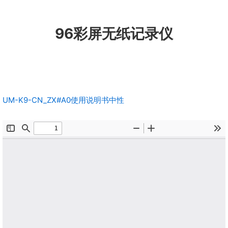
跳
至
96彩屏无纸记录仪
内
容
UM-K9-CN_ZX#A0使用说明书中性