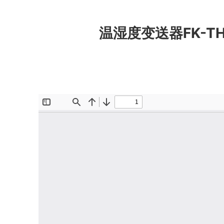
跳
至
温湿度变送器FK-TH
内
容