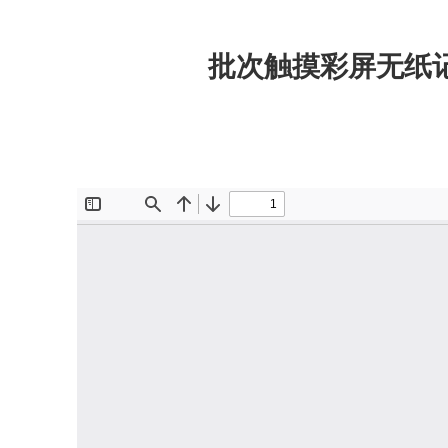
跳
至
批次触摸彩屏无纸
内
容