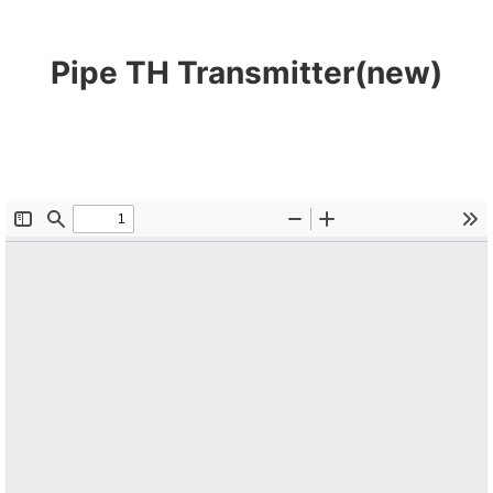
跳
至
Pipe TH Transmitter(new)
内
容